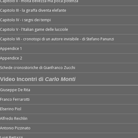
Capitolo II - molta bellezza ma poca potenza
Capitolo III - la giraffa diventa elefante
Capitolo IV - i segni dei tempi
Capitolo V - l'Italian game delle lucciole
Capitolo VII - cronotopi di un autore invisibile - di Stefano Panunzi
Appendice 1
Appendice 2
Schede cronostoriche di Gianfranco Zucchi
Video Incontri di
Carlo Monti
Giuseppe De Rita
Franco Ferrarotti
Elserino Piol
Alfredo Reichlin
Antonio Pizzinato
Luigi Bettazzi