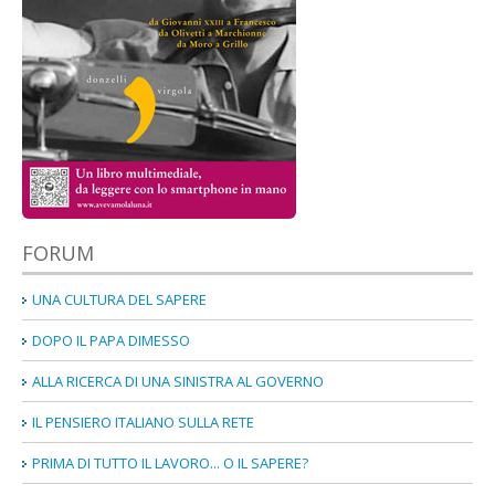
Capitolo II - molta bellezza ma poca potenza
Capitolo III - la giraffa diventa elefante
Capitolo IV - i segni dei tempi
Capitolo V - l'Italian game delle lucciole
Capitolo VII - cronotopi di un autore invisibile - di Stefa
APPENDICE Riformisti inconciliabili di Francesco Cuozzo
FORUM
Allegati - schede crono-storiche di Gianfranco Zucchi
UNA CULTURA DEL SAPERE
VIDEO INCONTRI
conversazioni con i testimoni
DOPO IL PAPA DIMESSO
Giuseppe De Rita
ALLA RICERCA DI UNA SINISTRA AL GOVERNO
Franco Ferrarotti
IL PENSIERO ITALIANO SULLA RETE
Elserino Piol
PRIMA DI TUTTO IL LAVORO... O IL SAPERE?
Alfredo Reichlin