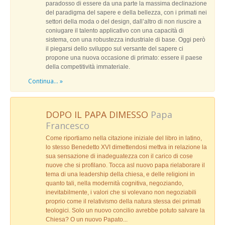
paradosso di essere da una parte la massima declinazione
il tappeto volante
del paradigma del sapere e della bellezza, con i primati nei
settori della moda o del design, dall’altro di non riuscire a
IL TAPPETO VOLANTE
coniugare il talento applicativo con una capacità di
sistema, con una robustezza industriale di base. Oggi però
Elenco dei Video e QRCODE
il piegarsi dello sviluppo sul versante del sapere ci
propone una nuova occasione di primato: essere il paese
Playlist cromediale
della competitività immateriale.
Continua... »
FORUM
dibattito
DOPO IL PAPA DIMESSO
Papa
UNA CULTURA DEL SAPERE
Francesco
DOPO IL PAPA DIMESSO
Come riportiamo nella citazione iniziale del libro in latino,
lo stesso Benedetto XVI dimettendosi mettva in relazione la
ALLA RICERCA DI UNA SINISTRA AL GOVERNO
sua sensazione di inadeguatezza con il carico di cose
nuove che si profilano. Tocca asl nuovo papa rielaborare il
IL PENSIERO ITALIANO SULLA RETE
tema di una leadership della chiesa, e delle religioni in
quanto tali, nella modernità cognitiva, negoziando,
PRIMA DI TUTTO IL LAVORO... O IL SAPERE?
inevitabilmente, i valori che si volevano non negoziabili
proprio come il relativismo della natura stessa dei primati
CRONOLOGIA
teologici. Solo un nuovo concilio avrebbe potuto salvare la
60' 61' 62' 63' 64'
Chiesa? O un nuovo Papato...