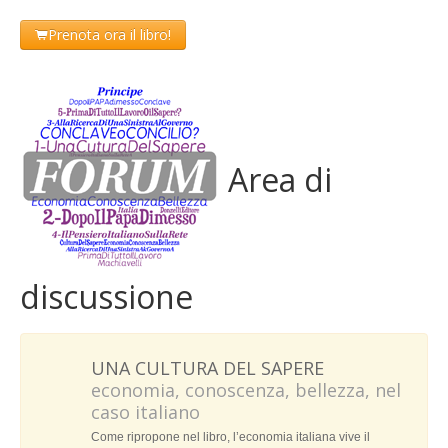
Prenota ora il libro!
Antonio Pizzinato
Luigi Bettazzi
Paolo Sorbi
Claudio Martelli
Area di
Elenco totale dei Video
CRONOTOPI
mappature della storia
discussione
MAPPATURE DELLA STORIA
Premessa di Stefano Panunzi
Istruzioni per l’uso
UNA CULTURA DEL SAPERE
economia, conoscenza, bellezza, nel
Elenco totale di foto e documenti
caso italiano
Come ripropone nel libro, l’economia italiana vive il
QRCODE